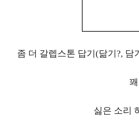
좀 더 갈렙스톤 답기(닮기?, 
꽤
싫은 소리 