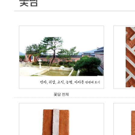
꽃담 전체