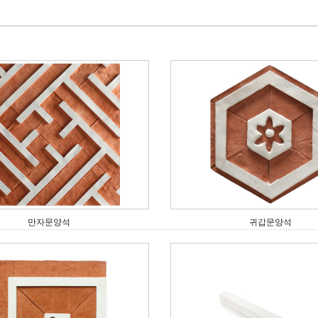
만자문양석
귀갑문양석