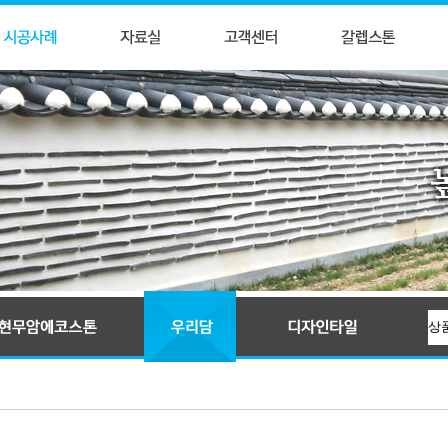
입술와편
귀갑문양석
전통문양타일
KS인증제품, 신한옥타일자재, 우리담, 현무암에코스톤, 와편타일, 현무암돌담석
전돌
만자문양석
꽃담악세사리
줄눈전돌
교직문양석
몰딩석