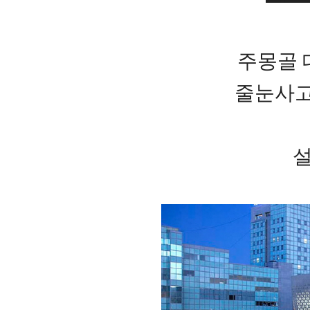
주몽골
줄눈사고
설