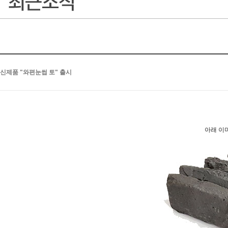
신제품 "와편눈썹 토" 출시
아래 이