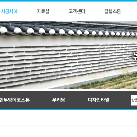
입술와편
귀갑문양석
전통문양타일
KS인증제품, 신한옥타일자재, 우리담, 현무암에코스톤, 와편타일, 현무암돌담석
전돌
만자문양석
꽃담악세사리
줄눈전돌
교직문양석
몰딩석