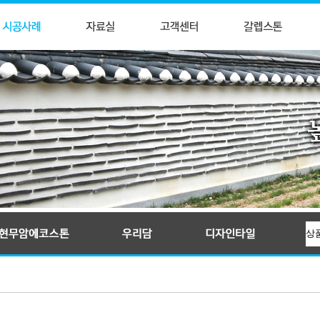
입술와편
귀갑문양석
전통문양타일
KS인증제품, 신한옥타일자재, 우리담, 현무암에코스톤, 와편타일, 현무암돌담석
전돌
만자문양석
꽃담악세사리
줄눈전돌
교직문양석
몰딩석