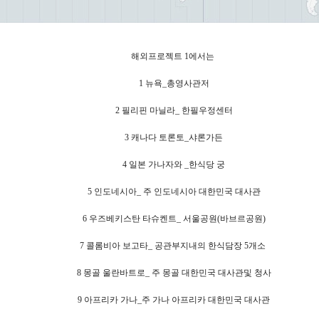
해외프로젝트 1에서는
1 뉴욕_총영사관저
2 필리핀 마닐라_ 한필우정센터
3 캐나다 토론토_샤론가든
4 일본 가나자와 _한식당 궁
5 인도네시아_ 주 인도네시아 대한민국 대사관
6 우즈베키스탄 타슈켄트_ 서울공원(바브르공원)
7 콜롬비아 보고타_ 공관부지내의 한식담장 5개소
8 몽골 울란바트로_ 주 몽골 대한민국 대사관및 청사
9 아프리카 가나_주 가나 아프리카 대한민국 대사관