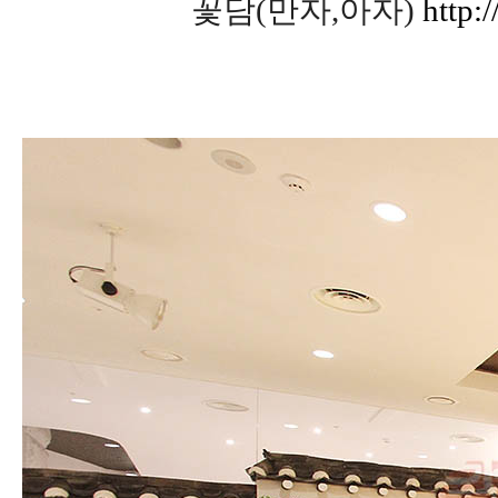
꽃담(만자,아자)
http: