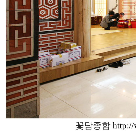
꽃담종합
http:/