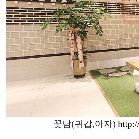
꽃담(귀갑,아자)
http: