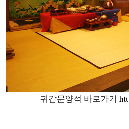
귀갑문양석 바로가기
ht